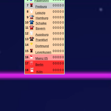
Paderborn
7
0
0
0:0
0
Freiburg
8
0
0
0:0
0
Leipzig
9
0
0
0:0
0
Hamburg
10
0
0
0:0
0
Schalke
11
0
0
0:0
0
Bayern
12
0
0
0:0
0
Augsburg
13
0
0
0:0
0
Frankfurt
14
0
0
0:0
0
Dortmund
15
0
0
0:0
0
Leverkusen
16
0
0
0:0
0
Mainz 05
17
0
0
0:0
0
Berlin
18
0
0
0:0
0
Köln