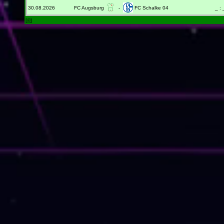
30.08.2026
FC Augsburg
-
FC Schalke 04
_ : 
[
©
]