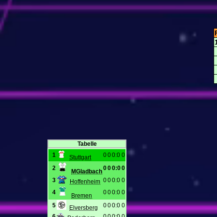
Tabelle
1
0
0
0:0
0
Stuttgart
2
0
0
0:0
0
MGladbach
3
0
0
0:0
0
Hoffenheim
4
0
0
0:0
0
Bremen
5
0
0
0:0
0
Elversberg
6
0
0
0:0
0