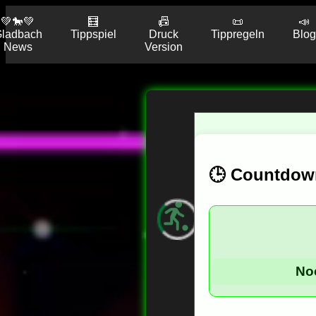
💚🐎💚
🧮
📠
📜
📣
ladbach
Tippspiel
Druck
Tippregeln
Blog
News
Version
Tippabgabe
b