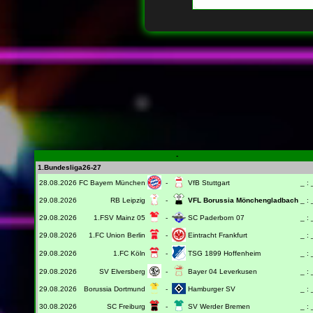
-
1.Bundesliga26-27
28.08.2026
FC Bayern München
-
VfB Stuttgart
_ : 
29.08.2026
RB Leipzig
-
VFL Borussia Mönchengladbach
_ : 
29.08.2026
1.FSV Mainz 05
-
SC Paderborn 07
_ : 
29.08.2026
1.FC Union Berlin
-
Eintracht Frankfurt
_ : 
29.08.2026
1.FC Köln
-
TSG 1899 Hoffenheim
_ : 
29.08.2026
SV Elversberg
-
Bayer 04 Leverkusen
_ : 
29.08.2026
Borussia Dortmund
-
Hamburger SV
_ : 
30.08.2026
SC Freiburg
-
SV Werder Bremen
_ : 